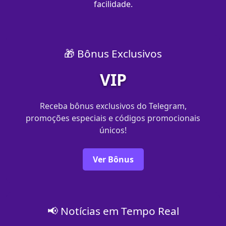
facilidade.
🎁 Bônus Exclusivos
VIP
Receba bônus exclusivos do Telegram,
promoções especiais e códigos promocionais
únicos!
Ver Bônus
📢 Notícias em Tempo Real