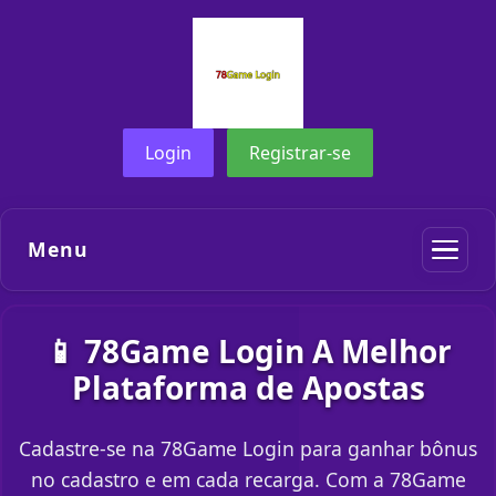
Login
Registrar-se
Menu
📱 78Game Login A Melhor
Plataforma de Apostas
Cadastre-se na 78Game Login para ganhar bônus
no cadastro e em cada recarga. Com a 78Game