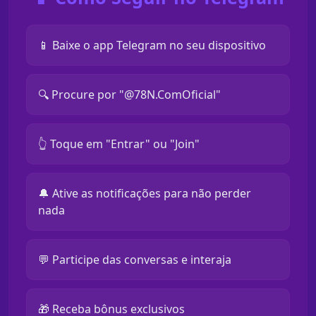
📱 Baixe o app Telegram no seu dispositivo
🔍 Procure por "@78N.ComOficial"
👆 Toque em "Entrar" ou "Join"
🔔 Ative as notificações para não perder
nada
💬 Participe das conversas e interaja
🎁 Receba bônus exclusivos