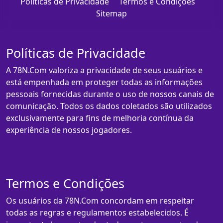
Políticas de Privacidade
Termos e Condições
Sitemap
Políticas de Privacidade
A 78N.Com valoriza a privacidade de seus usuários e
está empenhada em proteger todas as informações
pessoais fornecidas durante o uso de nossos canais de
comunicação. Todos os dados coletados são utilizados
exclusivamente para fins de melhoria contínua da
experiência de nossos jogadores.
Termos e Condições
Os usuários da 78N.Com concordam em respeitar
todas as regras e regulamentos estabelecidos. É