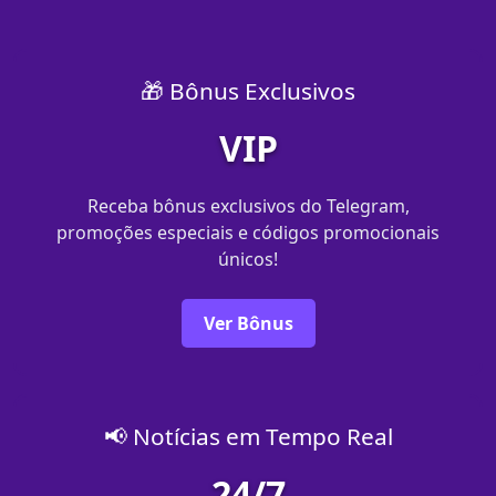
🎁 Bônus Exclusivos
VIP
Receba bônus exclusivos do Telegram,
promoções especiais e códigos promocionais
únicos!
Ver Bônus
📢 Notícias em Tempo Real
24/7