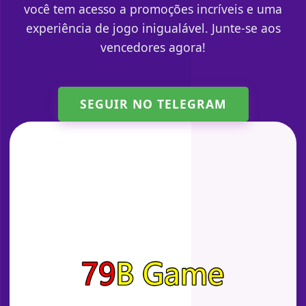
você tem acesso a promoções incríveis e uma
experiência de jogo inigualável. Junte-se aos
vencedores agora!
SEGUIR NO TELEGRAM