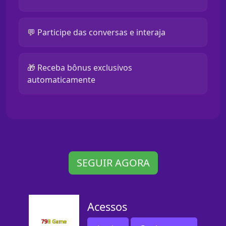
💬 Participe das conversas e interaja
🎁 Receba bônus exclusivos
automaticamente
SEGUIR AGORA
Acessos