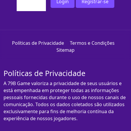
Login
Registrar-se
Políticas de Privacidade
Termos e Condições
Sitemap
Políticas de Privacidade
A 79B Game valoriza a privacidade de seus usuários e
está empenhada em proteger todas as informações
pessoais fornecidas durante o uso de nossos canais de
comunicação. Todos os dados coletados são utilizados
exclusivamente para fins de melhoria contínua da
experiência de nossos jogadores.