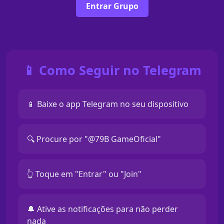
Entrar Grupo
📱 Como Seguir no Telegram
📱 Baixe o app Telegram no seu dispositivo
🔍 Procure por "@79B GameOficial"
👆 Toque em "Entrar" ou "Join"
🔔 Ative as notificações para não perder
nada