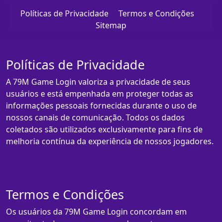
Políticas de Privacidade
Termos e Condições
Sitemap
Políticas de Privacidade
A 79M Game Login valoriza a privacidade de seus
usuários e está empenhada em proteger todas as
informações pessoais fornecidas durante o uso de
nossos canais de comunicação. Todos os dados
coletados são utilizados exclusivamente para fins de
melhoria contínua da experiência de nossos jogadores.
Termos e Condições
Os usuários da 79M Game Login concordam em