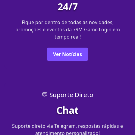
24/7
Fique por dentro de todas as novidades,
promoções e eventos da 79M Game Login em
tempo real!
Ver Notícias
💬 Suporte Direto
Chat
Suporte direto via Telegram, respostas rápidas e
atendimento personalizado!