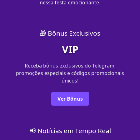
nessa festa emocionante.
🎁 Bônus Exclusivos
VIP
Receba bônus exclusivos do Telegram,
promoções especiais e códigos promocionais
únicos!
Ver Bônus
📢 Notícias em Tempo Real