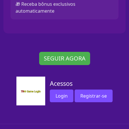
🎁 Receba bônus exclusivos
automaticamente
SEGUIR AGORA
Acessos
Login
Registrar-se