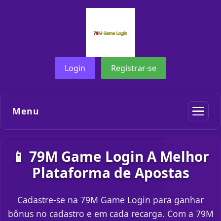
Login
Registrar-se
Menu
📱 79M Game Login A Melhor
Plataforma de Apostas
Cadastre-se na 79M Game Login para ganhar
bônus no cadastro e em cada recarga. Com a 79M