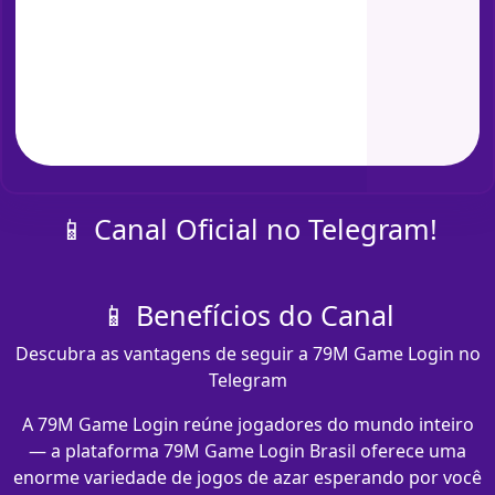
📱 Canal Oficial no Telegram!
📱 Benefícios do Canal
Descubra as vantagens de seguir a 79M Game Login no
Telegram
A 79M Game Login reúne jogadores do mundo inteiro
— a plataforma 79M Game Login Brasil oferece uma
enorme variedade de jogos de azar esperando por você