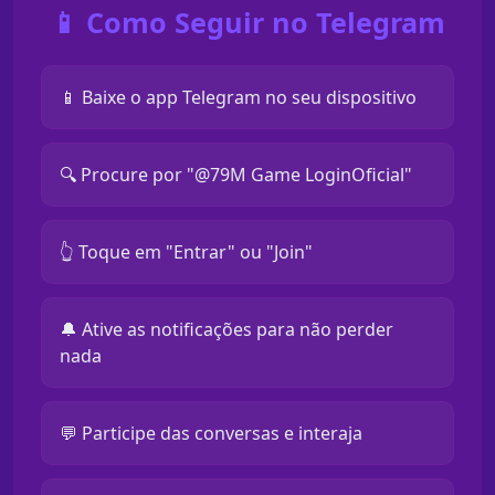
📱 Como Seguir no Telegram
📱 Baixe o app Telegram no seu dispositivo
🔍 Procure por "@79M Game LoginOficial"
👆 Toque em "Entrar" ou "Join"
🔔 Ative as notificações para não perder
nada
💬 Participe das conversas e interaja