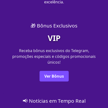
excelência.
🎁 Bônus Exclusivos
VIP
Receba bônus exclusivos do Telegram,
promoções especiais e códigos promocionais
únicos!
Ver Bônus
📢 Notícias em Tempo Real