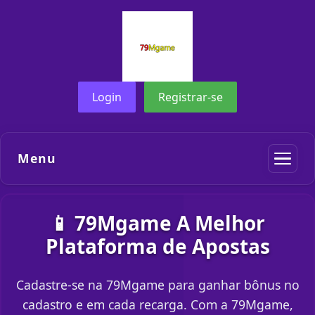
Login
Registrar-se
Menu
📱 79Mgame A Melhor
Plataforma de Apostas
Cadastre-se na 79Mgame para ganhar bônus no
cadastro e em cada recarga. Com a 79Mgame,