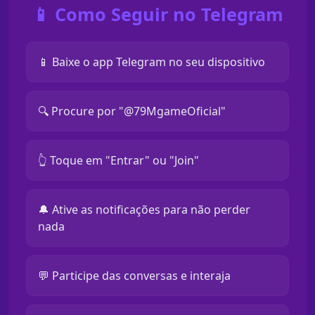
📱 Como Seguir no Telegram
📱 Baixe o app Telegram no seu dispositivo
🔍 Procure por "@79MgameOficial"
👆 Toque em "Entrar" ou "Join"
🔔 Ative as notificações para não perder
nada
💬 Participe das conversas e interaja