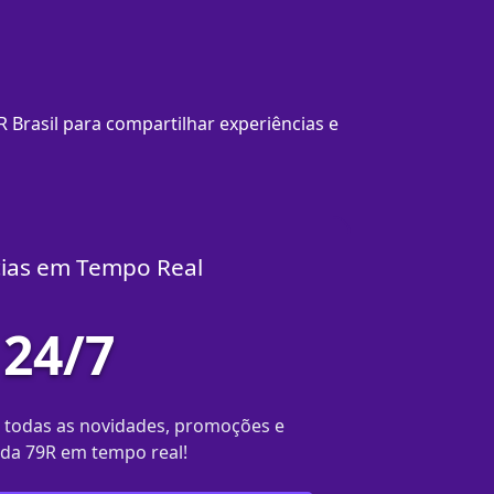
Brasil para compartilhar experiências e
cias em Tempo Real
24/7
e todas as novidades, promoções e
 da 79R em tempo real!