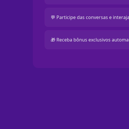
💬 Participe das conversas e interaj
🎁 Receba bônus exclusivos autom