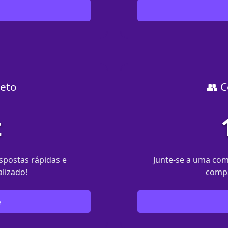
reto
👥 
t
espostas rápidas e
Junte-se a uma com
lizado!
compa
e