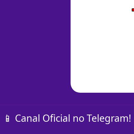
📱 Canal Oficial no Telegram!