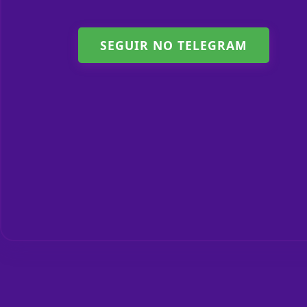
SEGUIR NO TELEGRAM