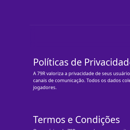
Políticas de Privacida
A 79R valoriza a privacidade de seus usuár
canais de comunicação. Todos os dados cole
jogadores.
Termos e Condições