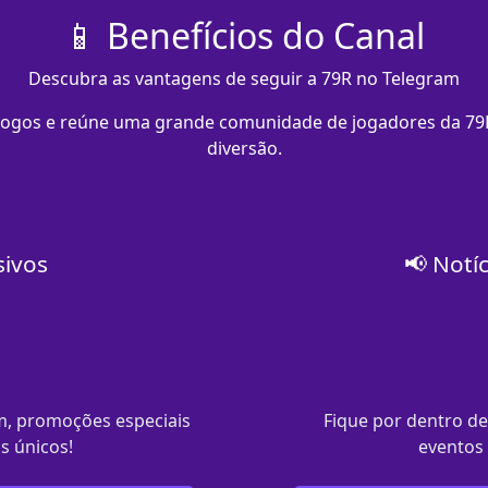
📱 Benefícios do Canal
Descubra as vantagens de seguir a 79R no Telegram
 jogos e reúne uma grande comunidade de jogadores da 79R 
diversão.
sivos
📢 Notí
m, promoções especiais
Fique por dentro d
s únicos!
eventos