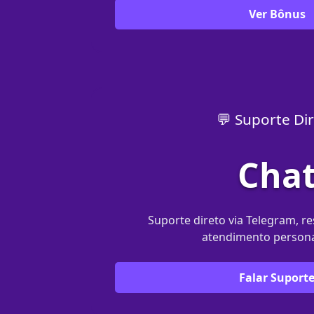
Ver Bônus
💬 Suporte Di
Cha
Suporte direto via Telegram, r
atendimento persona
Falar Suport