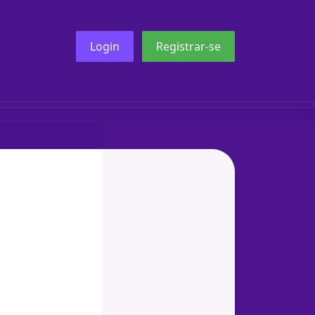
Login
Registrar-se