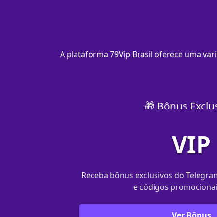
A plataforma 79Vip Brasil oferece uma var
🎁 Bônus Exclu
VIP
Receba bônus exclusivos do Telegra
e códigos promocionai
Ver Bônus