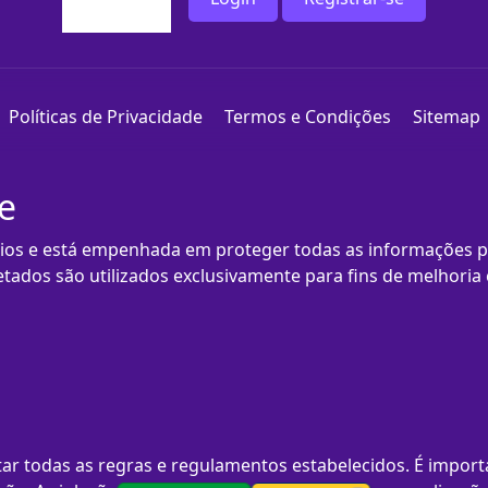
Políticas de Privacidade
Termos e Condições
Sitemap
de
ários e está empenhada em proteger todas as informações 
tados são utilizados exclusivamente para fins de melhoria
r todas as regras e regulamentos estabelecidos. É import