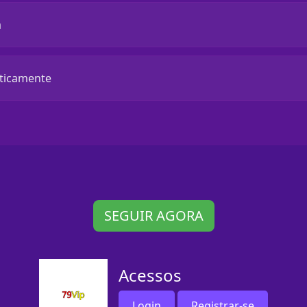
a
aticamente
SEGUIR AGORA
Acessos
Login
Registrar-se