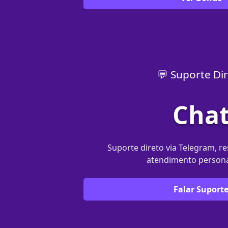
💬 Suporte Di
Cha
Suporte direto via Telegram, r
atendimento persona
Falar Suport