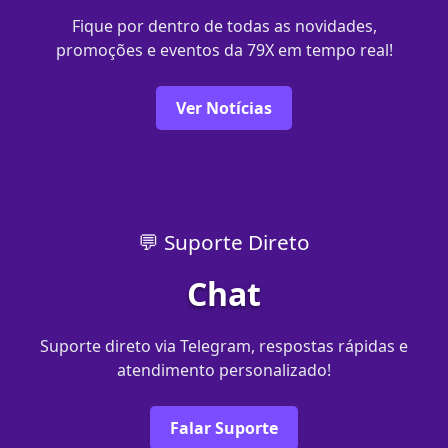
Fique por dentro de todas as novidades,
promoções e eventos da 79X em tempo real!
Ver Notícias
💬 Suporte Direto
Chat
Suporte direto via Telegram, respostas rápidas e
atendimento personalizado!
Falar Suporte