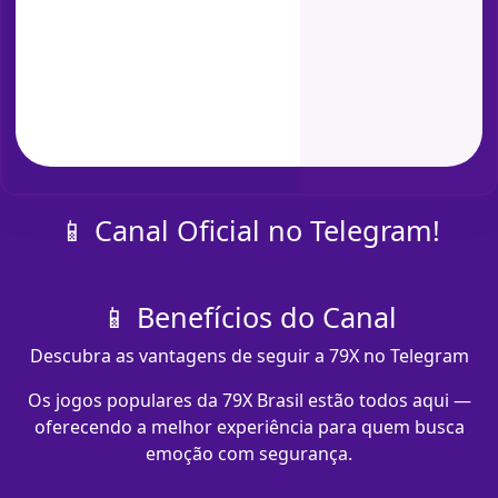
📱 Canal Oficial no Telegram!
📱 Benefícios do Canal
Descubra as vantagens de seguir a 79X no Telegram
Os jogos populares da 79X Brasil estão todos aqui —
oferecendo a melhor experiência para quem busca
emoção com segurança.