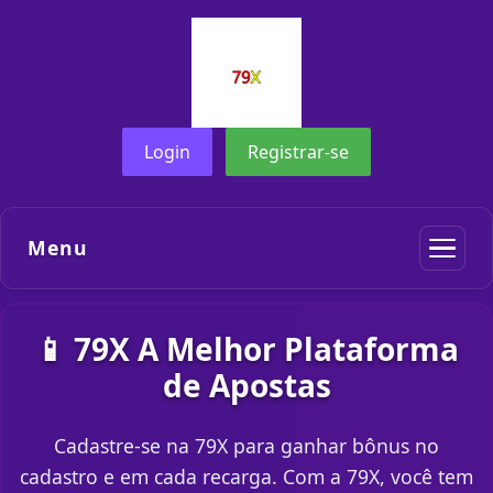
Login
Registrar-se
Menu
📱 79X A Melhor Plataforma
de Apostas
Cadastre-se na 79X para ganhar bônus no
cadastro e em cada recarga. Com a 79X, você tem