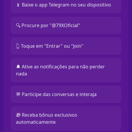
📱 Baixe o app Telegram no seu dispositivo
🔍 Procure por "@79XOficial"
👆 Toque em "Entrar" ou "Join"
🔔 Ative as notificações para não perder
nada
💬 Participe das conversas e interaja
🎁 Receba bônus exclusivos
automaticamente