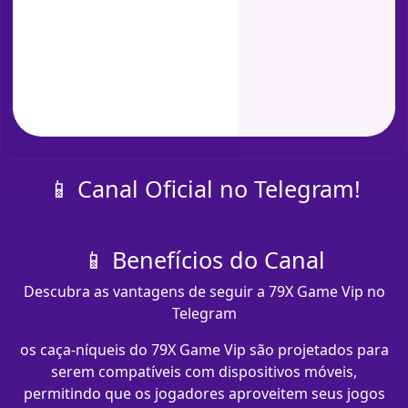
📱 Canal Oficial no Telegram!
📱 Benefícios do Canal
Descubra as vantagens de seguir a 79X Game Vip no
Telegram
os caça-níqueis do 79X Game Vip são projetados para
serem compatíveis com dispositivos móveis,
permitindo que os jogadores aproveitem seus jogos