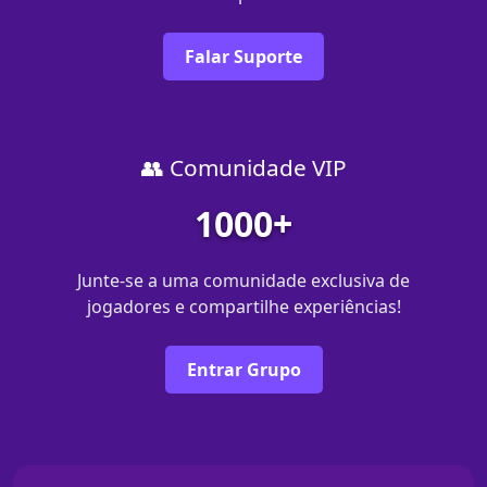
Falar Suporte
👥 Comunidade VIP
1000+
Junte-se a uma comunidade exclusiva de
jogadores e compartilhe experiências!
Entrar Grupo