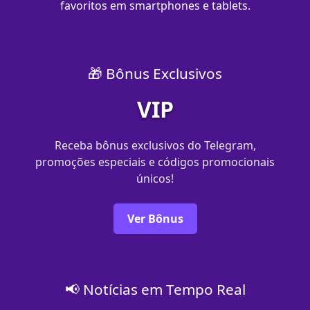
favoritos em smartphones e tablets.
🎁 Bônus Exclusivos
VIP
Receba bônus exclusivos do Telegram,
promoções especiais e códigos promocionais
únicos!
Ver Bônus
📢 Notícias em Tempo Real