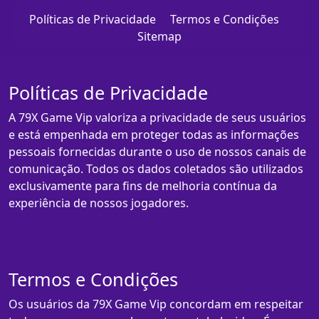
Políticas de Privacidade
Termos e Condições
Sitemap
Políticas de Privacidade
A 79X Game Vip valoriza a privacidade de seus usuários
e está empenhada em proteger todas as informações
pessoais fornecidas durante o uso de nossos canais de
comunicação. Todos os dados coletados são utilizados
exclusivamente para fins de melhoria contínua da
experiência de nossos jogadores.
Termos e Condições
Os usuários da 79X Game Vip concordam em respeitar