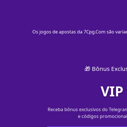
Os jogos de apostas da 7Cpg.Com são varia
🎁 Bônus Exclu
VIP
Receba bônus exclusivos do Telegra
e códigos promocionai