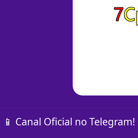
📱 Canal Oficial no Telegram!