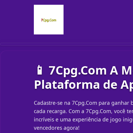
📱 7Cpg.Com A M
Plataforma de A
Cadastre-se na 7Cpg.Com para ganhar 
cada recarga. Com a 7Cpg.Com, você t
incríveis e uma experiência de jogo inig
vencedores agora!