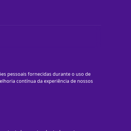
es pessoais fornecidas durante o uso de
elhoria contínua da experiência de nossos