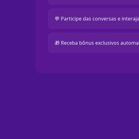
💬 Participe das conversas e interaj
🎁 Receba bônus exclusivos autom