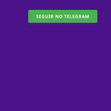
SEGUIR NO TELEGRAM