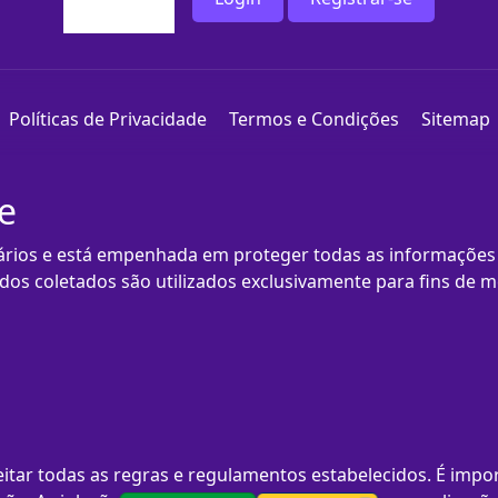
Políticas de Privacidade
Termos e Condições
Sitemap
de
uários e está empenhada em proteger todas as informações 
os coletados são utilizados exclusivamente para fins de m
ar todas as regras e regulamentos estabelecidos. É impor