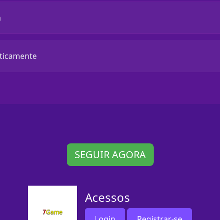
a
aticamente
SEGUIR AGORA
Acessos
Login
Registrar-se