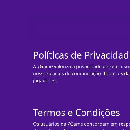
Políticas de Privacida
A 7Game valoriza a privacidade de seus us
nossos canais de comunicação. Todos os dad
jogadores.
Termos e Condições
Os usuários da 7Game concordam em respeit