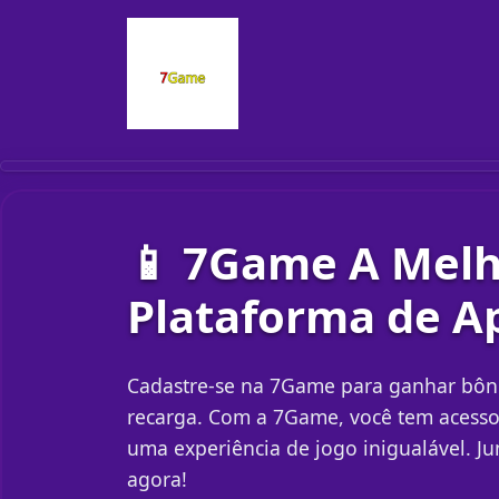
📱 7Game A Mel
Plataforma de A
Cadastre-se na 7Game para ganhar bôn
recarga. Com a 7Game, você tem acesso 
uma experiência de jogo inigualável. J
agora!