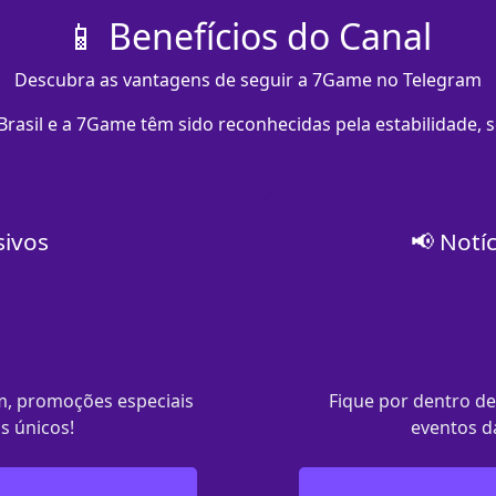
📱 Benefícios do Canal
Descubra as vantagens de seguir a 7Game no Telegram
asil e a 7Game têm sido reconhecidas pela estabilidade, s
sivos
📢 Notí
m, promoções especiais
Fique por dentro d
s únicos!
eventos d