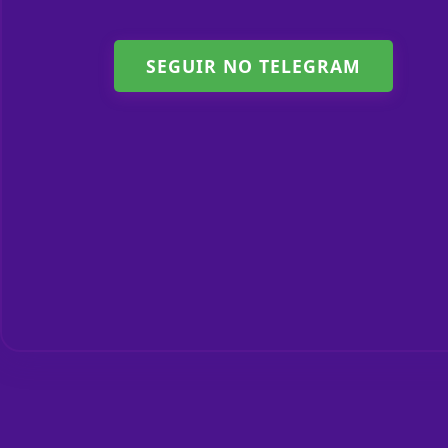
SEGUIR NO TELEGRAM