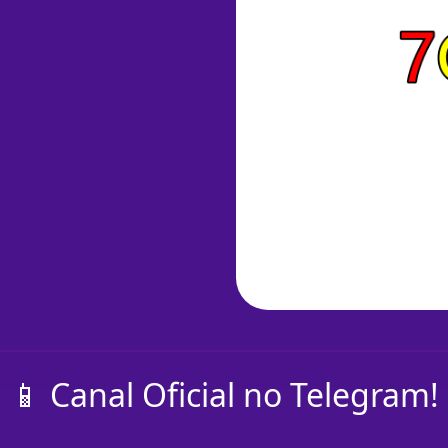
📱 Canal Oficial no Telegram!