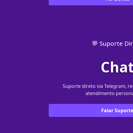
💬 Suporte Di
Cha
Suporte direto via Telegram, r
atendimento persona
Falar Suport