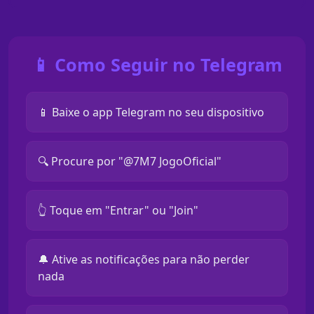
📱 Como Seguir no Telegram
📱 Baixe o app Telegram no seu dispositivo
🔍 Procure por "@7M7 JogoOficial"
👆 Toque em "Entrar" ou "Join"
🔔 Ative as notificações para não perder
nada