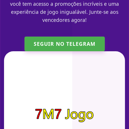
você tem acesso a promoções incríveis e uma
experiência de jogo inigualável. Junte-se aos
vencedores agora!
SEGUIR NO TELEGRAM