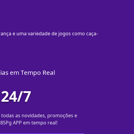
urança e uma variedade de jogos como caça-
cias em Tempo Real
24/7
e todas as novidades, promoções e
 85Pg APP em tempo real!