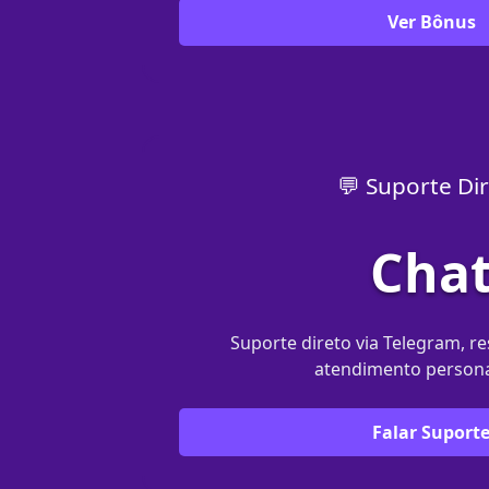
Ver Bônus
💬 Suporte Di
Cha
Suporte direto via Telegram, r
atendimento persona
Falar Suport