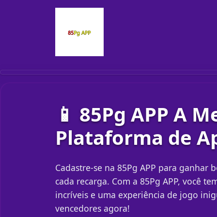
📱 85Pg APP A M
Plataforma de A
Cadastre-se na 85Pg APP para ganhar b
cada recarga. Com a 85Pg APP, você te
incríveis e uma experiência de jogo inig
vencedores agora!