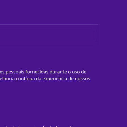
es pessoais fornecidas durante o uso de
elhoria contínua da experiência de nossos