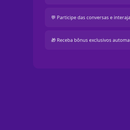
💬 Participe das conversas e interaj
🎁 Receba bônus exclusivos autom