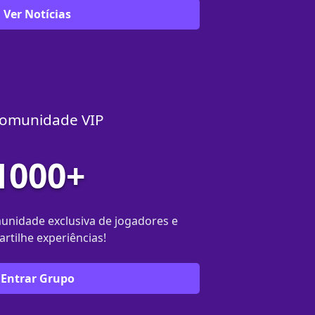
Ver Notícias
Comunidade VIP
1000+
unidade exclusiva de jogadores e
rtilhe experiências!
Entrar Grupo