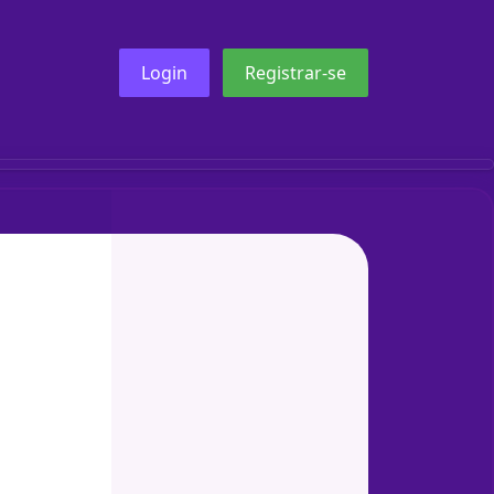
Login
Registrar-se