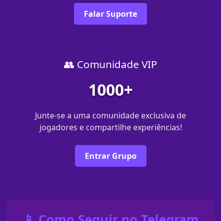
Falar Suporte
👥 Comunidade VIP
1000+
Junte-se a uma comunidade exclusiva de
jogadores e compartilhe experiências!
Entrar Grupo
📱 Como Seguir no Telegram