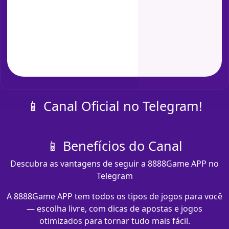
📱 Canal Oficial no Telegram!
📱 Benefícios do Canal
Descubra as vantagens de seguir a 8888Game APP no
Telegram
A 8888Game APP tem todos os tipos de jogos para você
— escolha livre, com dicas de apostas e jogos
otimizados para tornar tudo mais fácil.