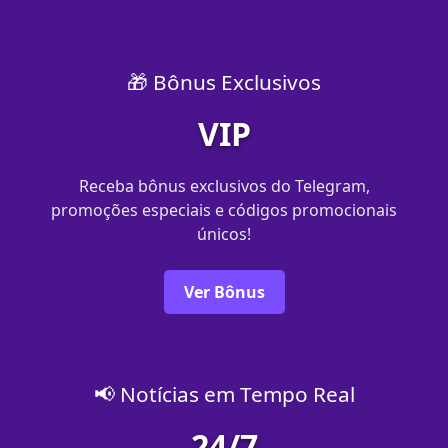
🎁 Bônus Exclusivos
VIP
Receba bônus exclusivos do Telegram,
promoções especiais e códigos promocionais
únicos!
Ver Bônus
📢 Notícias em Tempo Real
24/7