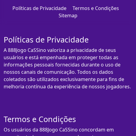
Políticas de Privacidade
Termos e Condições
Sitemap
Políticas de Privacidade
A 888Jogo CaSSino valoriza a privacidade de seus
usuários e está empenhada em proteger todas as
informações pessoais fornecidas durante o uso de
nossos canais de comunicação. Todos os dados
coletados são utilizados exclusivamente para fins de
melhoria contínua da experiência de nossos jogadores.
Termos e Condições
Os usuários da 888Jogo CaSSino concordam em