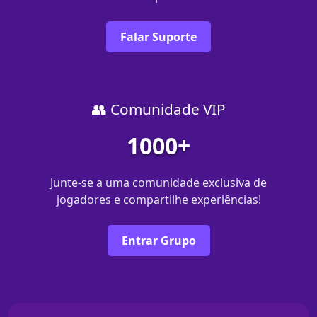
Falar Suporte
👥 Comunidade VIP
1000+
Junte-se a uma comunidade exclusiva de
jogadores e compartilhe experiências!
Entrar Grupo