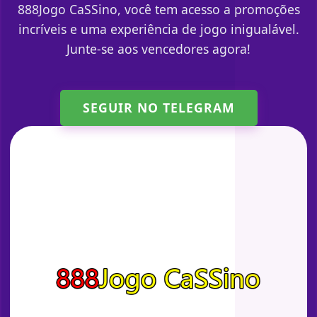
888Jogo CaSSino, você tem acesso a promoções
incríveis e uma experiência de jogo inigualável.
Junte-se aos vencedores agora!
SEGUIR NO TELEGRAM