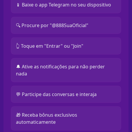
📱 Baixe o app Telegram no seu dispositivo
🔍 Procure por "@888SuaOficial"
👆 Toque em "Entrar" ou "Join"
🔔 Ative as notificações para não perder
nada
💬 Participe das conversas e interaja
🎁 Receba bônus exclusivos
automaticamente