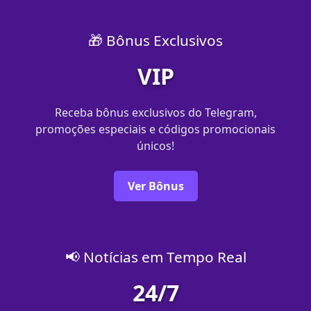
🎁 Bônus Exclusivos
VIP
Receba bônus exclusivos do Telegram,
promoções especiais e códigos promocionais
únicos!
Ver Bônus
📢 Notícias em Tempo Real
24/7