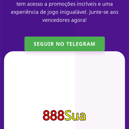
tem acesso a promoções incríveis e uma
experiência de jogo inigualável. Junte-se aos
vencedores agora!
SEGUIR NO TELEGRAM