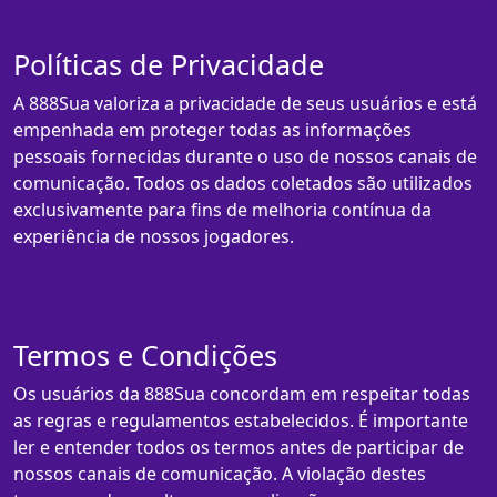
Políticas de Privacidade
A 888Sua valoriza a privacidade de seus usuários e está
empenhada em proteger todas as informações
pessoais fornecidas durante o uso de nossos canais de
comunicação. Todos os dados coletados são utilizados
exclusivamente para fins de melhoria contínua da
experiência de nossos jogadores.
Termos e Condições
Os usuários da 888Sua concordam em respeitar todas
as regras e regulamentos estabelecidos. É importante
ler e entender todos os termos antes de participar de
nossos canais de comunicação. A violação destes