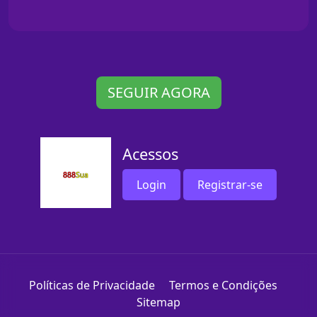
SEGUIR AGORA
Acessos
Login
Registrar-se
Políticas de Privacidade
Termos e Condições
Sitemap