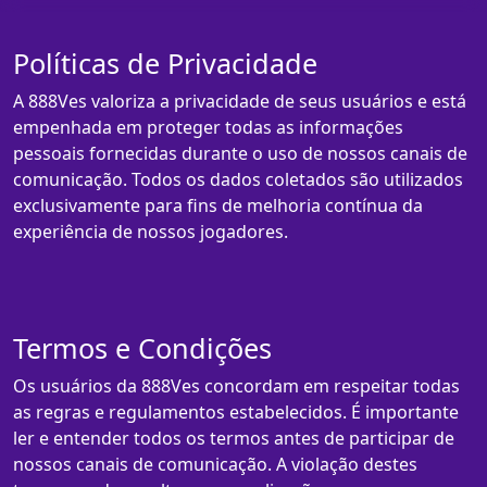
Políticas de Privacidade
A 888Ves valoriza a privacidade de seus usuários e está
empenhada em proteger todas as informações
pessoais fornecidas durante o uso de nossos canais de
comunicação. Todos os dados coletados são utilizados
exclusivamente para fins de melhoria contínua da
experiência de nossos jogadores.
Termos e Condições
Os usuários da 888Ves concordam em respeitar todas
as regras e regulamentos estabelecidos. É importante
ler e entender todos os termos antes de participar de
nossos canais de comunicação. A violação destes