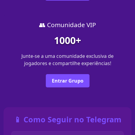
👥 Comunidade VIP
1000+
Junte-se a uma comunidade exclusiva de
jogadores e compartilhe experiências!
Entrar Grupo
📱 Como Seguir no Telegram