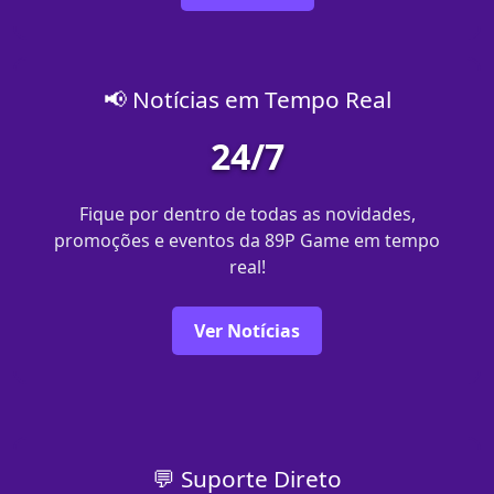
📢 Notícias em Tempo Real
24/7
Fique por dentro de todas as novidades,
promoções e eventos da 89P Game em tempo
real!
Ver Notícias
💬 Suporte Direto