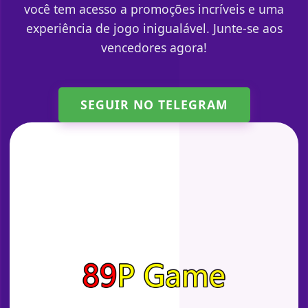
você tem acesso a promoções incríveis e uma
experiência de jogo inigualável. Junte-se aos
vencedores agora!
SEGUIR NO TELEGRAM