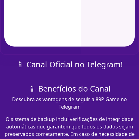
📱 Canal Oficial no Telegram!
📱 Benefícios do Canal
Descubra as vantagens de seguir a 89P Game no
Telegram
O sistema de backup inclui verificações de integridade
automáticas que garantem que todos os dados sejam
preservados corretamente. Em caso de necessidade de