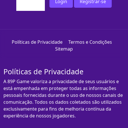
Login
Registrar-se
Políticas de Privacidade
Termos e Condições
Sitemap
Políticas de Privacidade
A 89P Game valoriza a privacidade de seus usuários e
está empenhada em proteger todas as informações
pessoais fornecidas durante o uso de nossos canais de
comunicação. Todos os dados coletados são utilizados
exclusivamente para fins de melhoria contínua da
experiência de nossos jogadores.