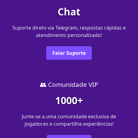
Chat
Suporte direto via Telegram, respostas rápidas e
atendimento personalizado!
Falar Suporte
👥 Comunidade VIP
1000+
Junte-se a uma comunidade exclusiva de
jogadores e compartilhe experiências!