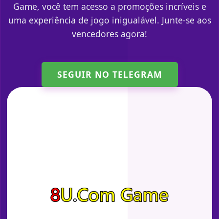
Game, você tem acesso a promoções incríveis e
uma experiência de jogo inigualável. Junte-se aos
vencedores agora!
SEGUIR NO TELEGRAM