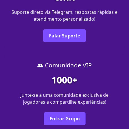
Suporte direto via Telegram, respostas rápidas e
atendimento personalizado!
Falar Suporte
👥 Comunidade VIP
1000+
Junte-se a uma comunidade exclusiva de
jogadores e compartilhe experiências!
Entrar Grupo