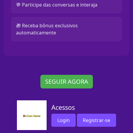
💬 Participe das conversas e interaja
🎁 Receba bônus exclusivos
automaticamente
SEGUIR AGORA
Acessos
Login
Registrar-se