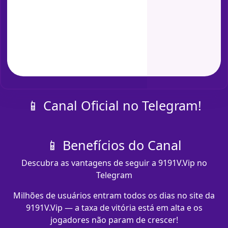
📱 Canal Oficial no Telegram!
📱 Benefícios do Canal
Descubra as vantagens de seguir a 9191V.Vip no
Telegram
Milhões de usuários entram todos os dias no site da
9191V.Vip — a taxa de vitória está em alta e os
jogadores não param de crescer!