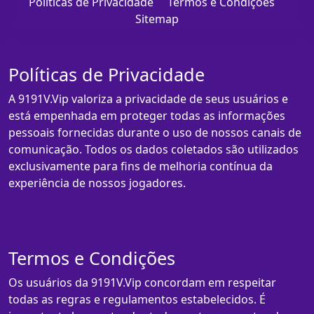
Políticas de Privacidade
Termos e Condições
Sitemap
Políticas de Privacidade
A 9191V.Vip valoriza a privacidade de seus usuários e
está empenhada em proteger todas as informações
pessoais fornecidas durante o uso de nossos canais de
comunicação. Todos os dados coletados são utilizados
exclusivamente para fins de melhoria contínua da
experiência de nossos jogadores.
Termos e Condições
Os usuários da 9191V.Vip concordam em respeitar
todas as regras e regulamentos estabelecidos. É