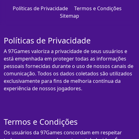
Políticas de Privacidade
Termos e Condições
Sitemap
Políticas de Privacidade
A 97Games valoriza a privacidade de seus usuários e
está empenhada em proteger todas as informações
pessoais fornecidas durante o uso de nossos canais de
comunicação. Todos os dados coletados são utilizados
exclusivamente para fins de melhoria contínua da
experiência de nossos jogadores.
Termos e Condições
Os usuários da 97Games concordam em respeitar