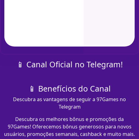
📱 Canal Oficial no Telegram!
📱 Benefícios do Canal
Descubra as vantagens de seguir a 97Games no
Telegram
Descubra os melhores bônus e promoções da
97Games! Oferecemos bônus generosos para novos
usuários, promoções semanais, cashback e muito mais.