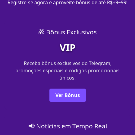
Registre-se agora e aproveite bônus de até R$+9~99!
🎁 Bônus Exclusivos
VIP
Receba bônus exclusivos do Telegram,
promoções especiais e códigos promocionais
únicos!
Ver Bônus
📢 Notícias em Tempo Real