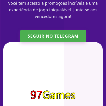
você tem acesso a promoções incríveis e uma
experiência de jogo inigualável. Junte-se aos
vencedores agora!
SEGUIR NO TELEGRAM